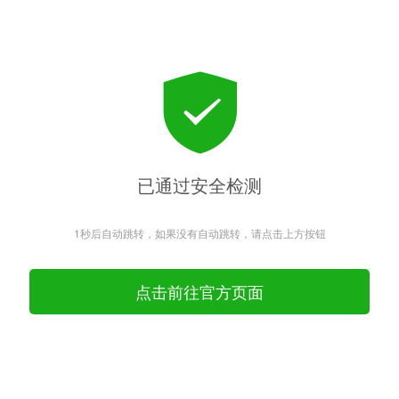
已通过安全检测
1秒后自动跳转，如果没有自动跳转，请点击上方按钮
点击前往官方页面