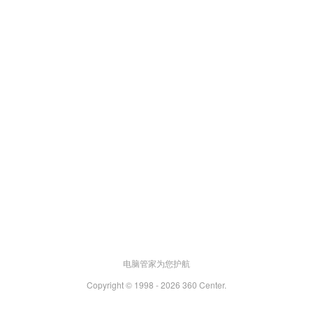
电脑管家为您护航
Copyright © 1998 -
2026 360 Center.